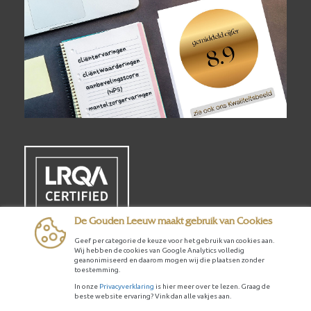
De Gouden Leeuw maakt gebruik van Cookies
Geef per categorie de keuze voor het gebruik van cookies aan.
Wij hebben de cookies van Google Analytics volledig
geanonimiseerd en daarom mogen wij die plaatsen zonder
toestemming.
© 2026 - De Gouden Leeuw Groep
In onze
Privacyverklaring
is hier meer over te lezen. Graag de
beste website ervaring? Vink dan alle vakjes aan.
Disclaimer
Sitemap
Reglement