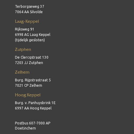
Terborgseweg 37
7064 AA Silvolde
Laag-Keppel
Rijksweg 91
6998 AG Laag Keppel
(tijdelijk gesloten)
Zutphen
De Clercqstraat 130
7203 JJ Zutphen
Zelhem
Burg. Rijpstrastraat 5
7021 CP Zelhem
Hoog Keppel
Burg. v. Panhuysbrink 1E
6997 AA Hoog Keppel
Postbus 607-7000 AP
Doetinchem